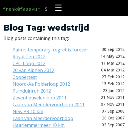
☰
frank@fesevur
$
Blog Tag: wedstrijd
Blog posts containing this tag:
Pain is temporary, regret is forever
30 Sep 2012
Royal Ten 2012
14 May 2012
CPC-Loop 2012
11 Mar 2012
20 van Alphen 2012
04 Mar 2012
Coopertest
27 Feb 2012
Noord-Aa Polderloop 2012
13 Feb 2012
Puinduinrun 2012
23 Jan 2012
Zevenheuvelenloop 2011
21 Nov 2011
Laan van Meerdervoortloop 2011
07 Nov 2011
New PR 10 km
07 Sep 2008
Laan van Meerdervoortloop
28 Oct 2007
Haarlemmermeer 10 km
02 Sep 2007